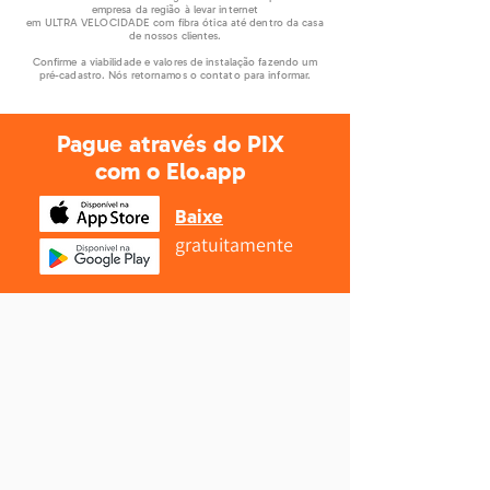
empresa da região à levar internet
em ULTRA VELOCIDADE com fibra ótica até dentro da casa
de nossos clientes.
Confirme a viabilidade e valores de instalação fazendo um
pré-cadastro. Nós retornamos o contato para informar.
Pague através do PIX
com o Elo.app
Baixe
gratuitamente
Diga sim à ultravelocidade
do
Melhor Provedor da Região!
É daqui!