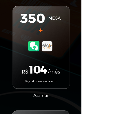
350
MEGA
+
104
R$
/mês
Pagando até o vencimento
Assinar