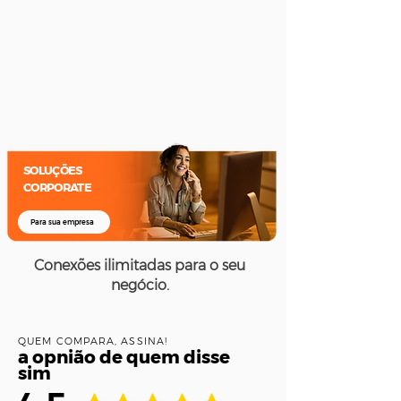
no ato da
Humanizado
instalação
e ágil
SOLUÇÕES
CORPORATE
Para sua empresa
Conexões ilimitadas para o seu
negócio.
QUEM COMPARA, ASSINA!
a opnião de quem disse
sim