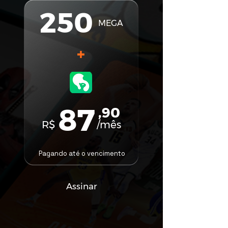
250
MEGA
+
87
,90
R$
/mês
Pagando até o vencimento
Assinar