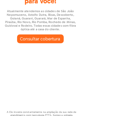
para você!
Atualmente atendemos as cidades de São João
Nepomuceno, Astolfo Dutra, Bicas, Descoberto,
Goianá, Guarani, Guarará, Mar de Espanha,
Piraúba, Rio Novo, Rio Pomba, Rochedo de Minas,
Guidoval e Rodeiro. Todas essas cidades com fibra
óptica até a casa do cliente.
Consultar cobertura
A Elo investe constantemente na ampliação da sua rede de
atendimento com tecnologia FTTh. Somos a primeira