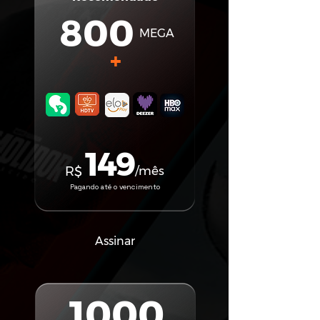
800
MEGA
+
149
R$
/mês
Pagando até o vencimento
Assinar
1000