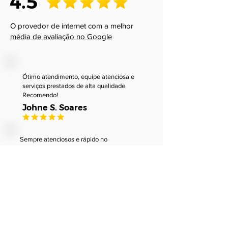
4.5
O provedor de internet com a melhor
média de avaliação no Google
Ótimo atendimento, equipe atenciosa e
serviços prestados de alta qualidade.
Recomendo!
Johne S. Soares
Sempre atenciosos e rápido no
atendimento. Estou muito satisfeito
com os serviços ofertados e pelo suporte
técnico que sempre me atende com
excelencia quando preciso.
Luiz André Xavier Gonçalves
Empresa séria, de responsabilidade, estou