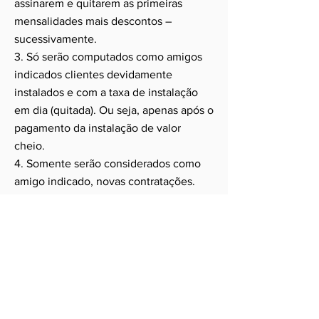
assinarem e quitarem as primeiras
mensalidades mais descontos –
sucessivamente.
3. Só serão computados como amigos
indicados clientes devidamente
instalados e com a taxa de instalação
em dia (quitada). Ou seja, apenas após o
pagamento da instalação de valor
cheio.
4. Somente serão considerados como
amigo indicado, novas contratações.
5. A promoção não depende de sorteio,
concurso ou operação semelhante.
6. O cliente garante ter obtido
autorização da pessoa indicada para
fornecer seus dados pessoais e de
contato à Elo Net. Caso haja qualquer
reclamação, seja em âmbito judicial ou