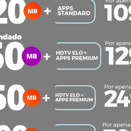
Por apen
10
APPS
STANDARD
Por apen
12
HDTV ELO +
APPS PREMIUM
Por apen
24
HDTV ELO +
APPS PREMIUM
Por apena