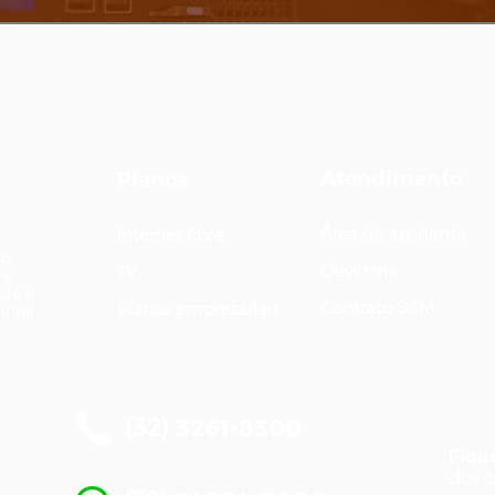
Atendimento
Planos
Área do assinante
Internet fibra
ão
Ouvidoria
TV
ano
ade e
Contrato SCM
Planos empresariais
Minha
(32)
3261-8300
Fiqu
dos 