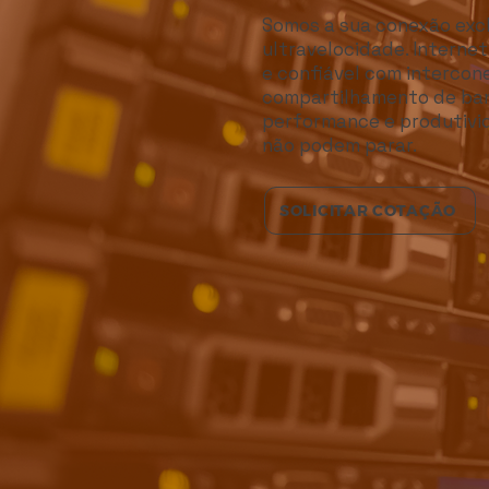
Somos a sua conexão excl
ultravelocidade. Internet
e confiável com interco
compartilhamento de band
performance e produtivi
não podem parar.
SOLICITAR COTAÇÃO