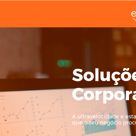
Soluçõ
Corpor
A ultravelocidade e est
que o seu negócio proc