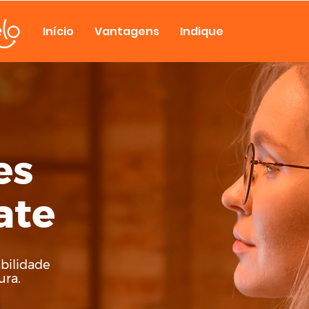
Início
Vantagens
Indique
es
ate
abilidade
ura.