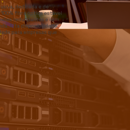
usiva, dedicada e de
 100% fibra óptica estável
nexões redundantes e sem
a. Alta disponibilidade,
dade para empresas que