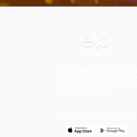
Eleito o Melhor Provedor de São Jo
Nepomuceno e região
, pelo sexto 
consecutivo, com a Melhor Velocid
Melhor Internet Gamer pelos sites 
Conexão e Melhor Plano.
Baixe gratuitamente nosso app