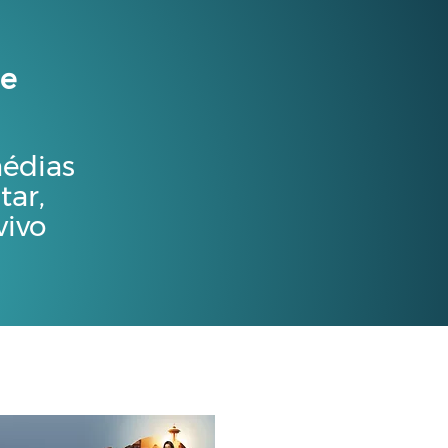
 e
médias
tar,
vivo