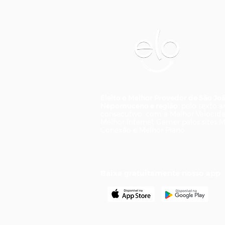
Eleito o Melhor Provedor de São Jo
Nepomuceno e região
, pelo sexto 
consecutivo, com a Melhor Velocid
Melhor Internet Gamer pelos sites 
Conexão e Melhor Plano.
Baixe gratuitamente nosso app