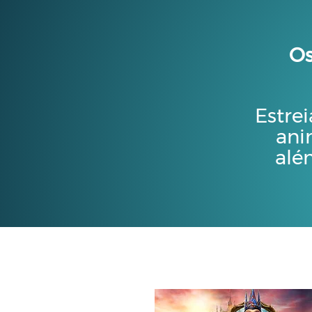
Os
Estrei
ani
alé