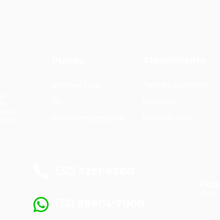
Atendimento
Planos
Área do assinante
Internet fibra
ão
Ouvidoria
TV
ano
ade e
Contrato SCM
Planos empresariais
Minha
(32)
3261-8300
Fiqu
dos 
(32)
99904-7000