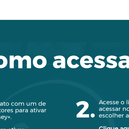
omo acessa
2.
Acesse o l
tato com um de
acessar n
ores para ativar
escolher a
ey+.
Clique aq