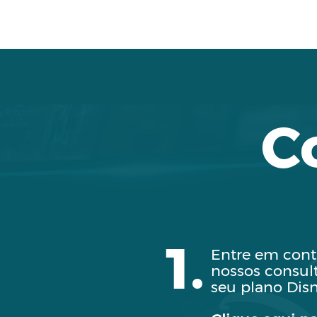
C
1.
Entre em con
nossos consult
seu plano Disn