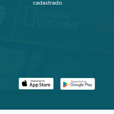
cadastrado.
App
Disney+
Disponível para as plataformas Android e IOS. Baixe
agora e aproveite com comodidade