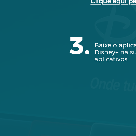
Clique aqui pa
3.
Baixe o aplic
Disney+ na su
aplicativos